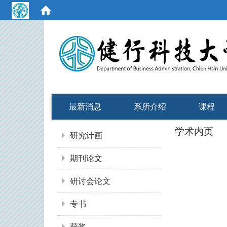
:::
最新消息
系所介绍
课程
:::
学术内页
研究计画
期刊论文
研讨会论文
专书
获奖