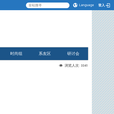
Language
登入
:::
时尚组
系友区
研讨会
浏览人次:
3341