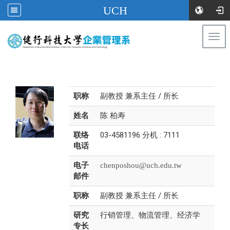
UCH
Togg
navi
:::
职称
副教授 兼系主任 / 所长
姓名
陈 柏寿
联络
03-4581196 分机 : 7111
电话
电子
chenposhou@uch.edu.tw
邮件
职称
副教授 兼系主任 / 所长
研究
行销管理、物流管理、经济学
专长