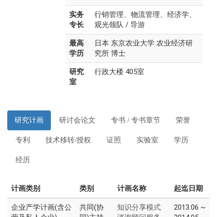
实务
行销管理、物流管理、经济学、
专长
观
光领队 / 导游
最高
日本 东京农业大学 农业经济研
学历
究所 博士
研究
行政大楼 405室
室
研究计画
研讨会论文
专书 / 专书章节
荣誉
专利
技术移转/授权
证照
实验室
学历
经历
计画类别
类别
计画名称
起迄日期
企业产学计画(含公
共同(协
2013.06 ~
知识分享模式