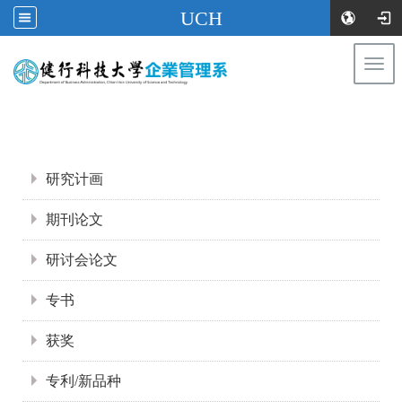
UCH
Togg
navi
:::
:::
研究计画
期刊论文
研讨会论文
专书
获奖
专利/新品种