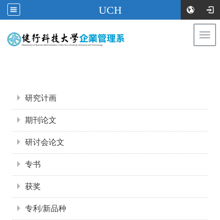
UCH
Togg
navi
:::
:::
研究计画
期刊论文
研讨会论文
专书
获奖
专利/新品种