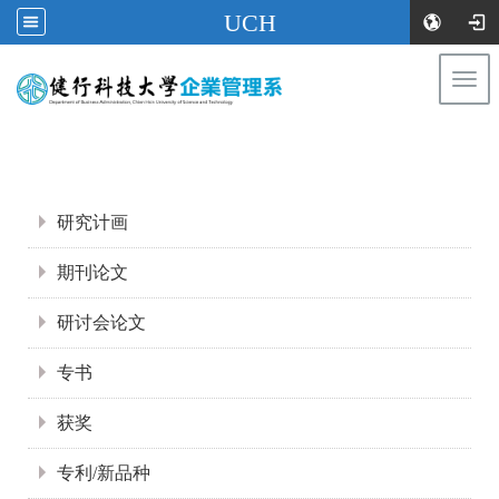
UCH
Togg
navi
:::
:::
研究计画
期刊论文
研讨会论文
专书
获奖
专利/新品种