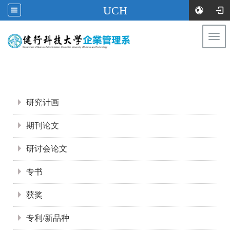
UCH
Togg
navi
:::
:::
研究计画
期刊论文
研讨会论文
专书
获奖
专利/新品种