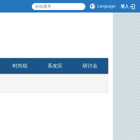
Language
登入
:::
时尚组
系友区
研讨会