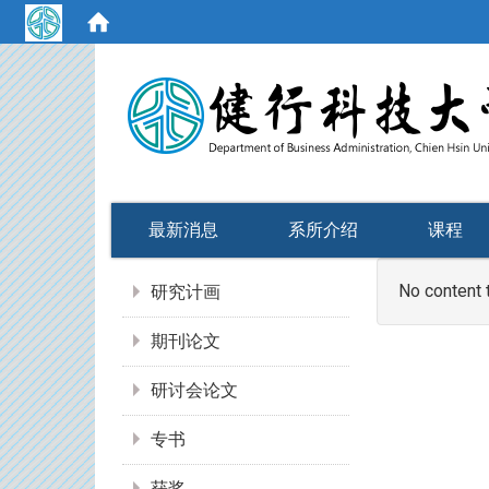
:::
最新消息
系所介绍
课程
:::
No content 
研究计画
期刊论文
研讨会论文
专书
获奖