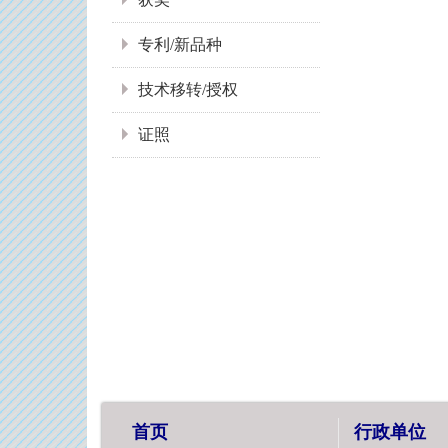
专利/新品种
技术移转/授权
证照
首页
行政单位