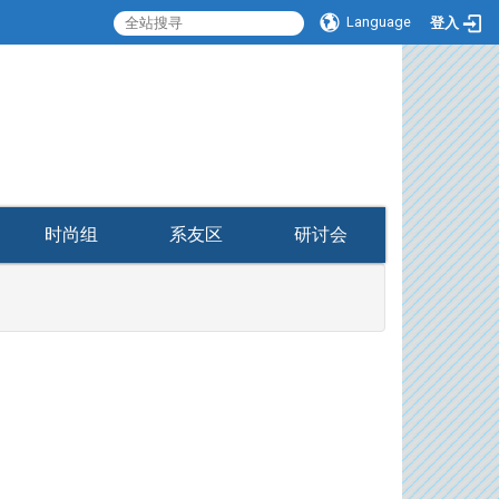
Language
登入
:::
时尚组
系友区
研讨会