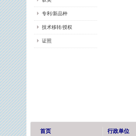
专利/新品种
技术移转/授权
证照
首页
行政单位