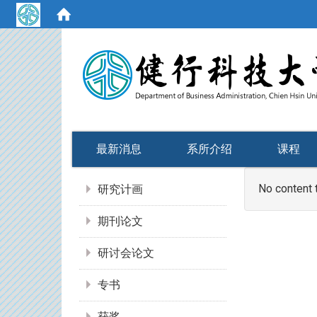
:::
最新消息
系所介绍
课程
:::
No content 
研究计画
期刊论文
研讨会论文
专书
获奖