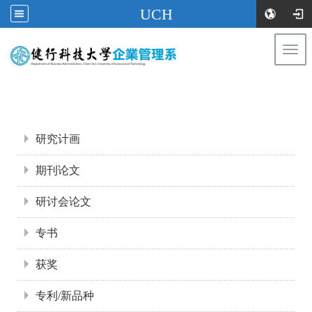
UCH
Togg
navi
:::
:::
研究计画
期刊论文
研讨会论文
专书
获奖
专利/新品种