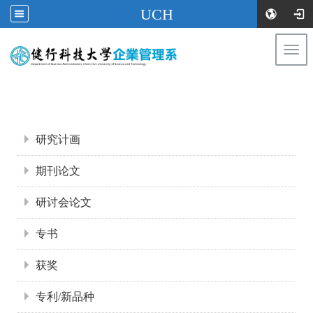
UCH
Togg
navi
:::
:::
研究计画
期刊论文
研讨会论文
专书
获奖
专利/新品种