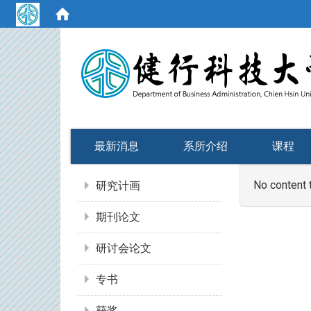
:::
最新消息
系所介绍
课程
:::
No content 
研究计画
期刊论文
研讨会论文
专书
获奖