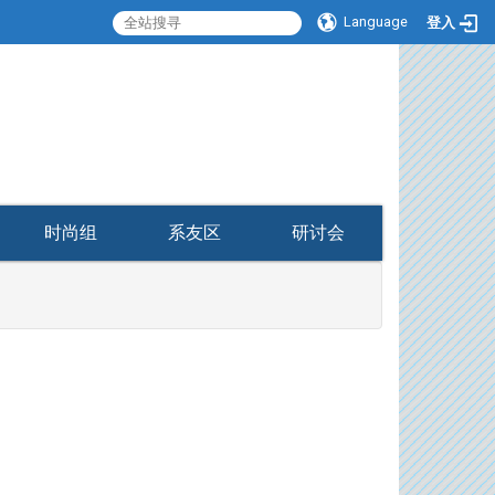
Language
登入
:::
时尚组
系友区
研讨会