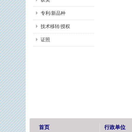
专利/新品种
技术移转/授权
证照
首页
行政单位