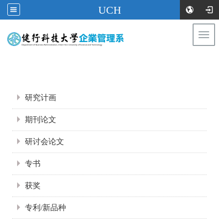
UCH
Togg
navi
:::
:::
研究计画
期刊论文
研讨会论文
专书
获奖
专利/新品种