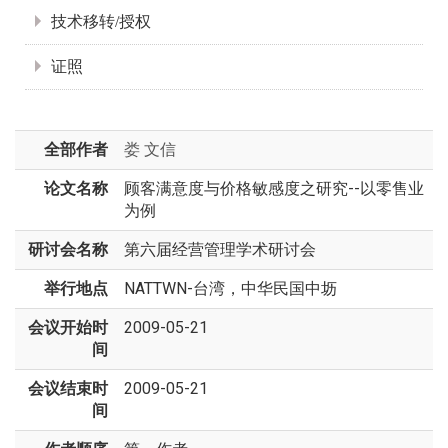
技术移转/授权
证照
全部作者
娄 文信
论文名称
顾客满意度与价格敏感度之研究--以零售业
为例
研讨会名称
第六届经营管理学术研讨会
举行地点
NATTWN-台湾，中华民国中坜
会议开始时
2009-05-21
间
会议结束时
2009-05-21
间