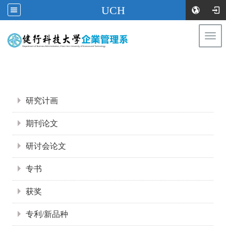
UCH
Togg
navi
:::
:::
研究计画
期刊论文
研讨会论文
专书
获奖
专利/新品种