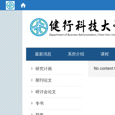
:::
最新消息
系所介绍
课程
:::
No content 
研究计画
期刊论文
研讨会论文
专书
获奖