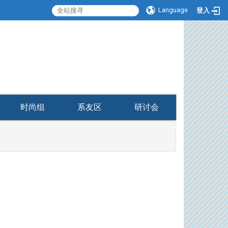
Language
登入
:::
时尚组
系友区
研讨会