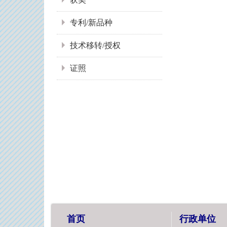
专利/新品种
技术移转/授权
证照
首页
行政单位