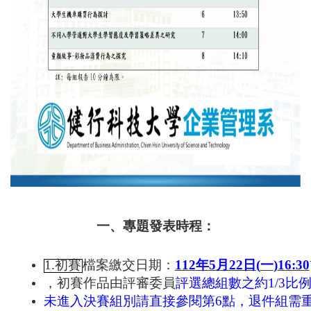
一、專題發表時程：
1.初賽
檔案繳交日期：
112
年
5
月
22
日
(
一
)
16:30
，初賽作品由評審委員
評選總組數之約
1/3
比
未進入決賽組別請直接參閱第6點，退件組需