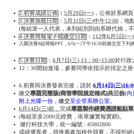
2.初賽成績公佈
：
5
月
29
日
(
一
)
，公佈於系網頁
3.決賽抽籤日期
：
5
月
31
日
(
三
)
中午
12:00
，地點
(每組派一人代表，未到組別則由系辦代抽，不
4.決賽簡報電子檔繳交日期
：
112
年
6
月
5
日
(
一
)
入圍決賽8組簡報PPT，6/5(一)下午16:30前繳交至下列
5.決賽日期
：
6
月
7
日
(
三
) 13
：
00~15:00
於行政
12：30開始進場，參賽同學依指示於排定之座
6.初賽與決賽發表完後，請於
6
月
14
日
(
三
)
16:0
繳交
專題完整版
(
商管學院規定格式
)
共三份
(
內
附上光碟一份，
繳交
至企管系辦公室。
6月14
日
(
三
)
前，
完成
專題製作經費憑證黏貼單
每組至多2000元經費，依單據實報實銷)。
(
健行科技大學，統一編號 : 45002806
成績優異者，得推薦參加校外競賽，不得拒絕