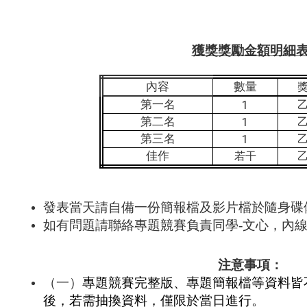
獲獎獎勵金額明細
內容
數量
第一名
1
第二名
1
第三名
1
佳作
若干
發表當天請自備一份簡報檔及影片檔於隨身碟
如有問題請聯絡專題競賽負責同學-文心，內線 : 
注意事項：
（一）
專題競賽完整版、專題簡報檔
等資料皆
後，若需抽換資料，僅限於當日進行
。