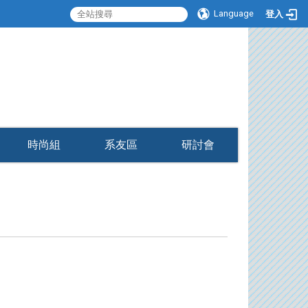
Language
登入
:::
時尚組
系友區
研討會