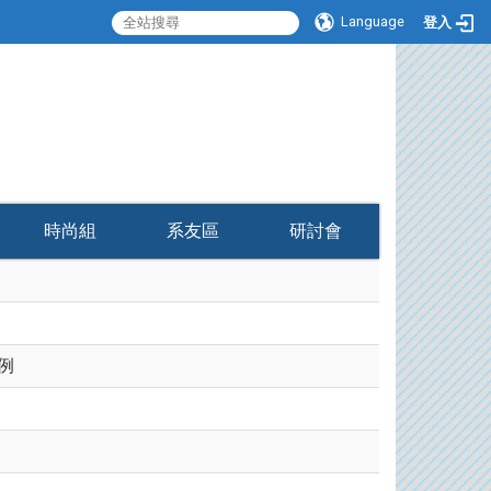
Language
登入
:::
時尚組
系友區
研討會
例