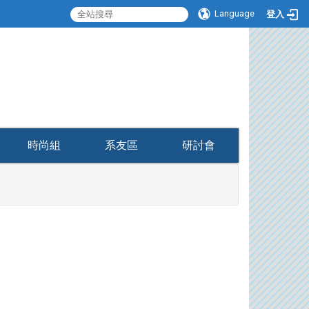
Language
登入
:::
時尚組
系友區
研討會